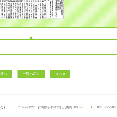
 前へ
一覧へ戻る
次へ »
会社
〒372-0022 群馬県伊勢崎市日乃出町1038-38
TEL:
0270-30-58