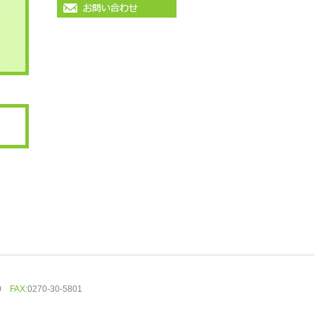
00
FAX:
0270-30-5801