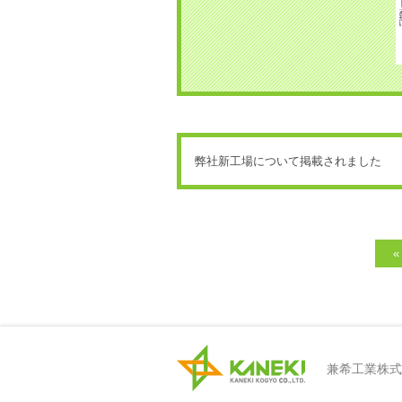
弊社新工場について掲載されました
«
兼希工業株式